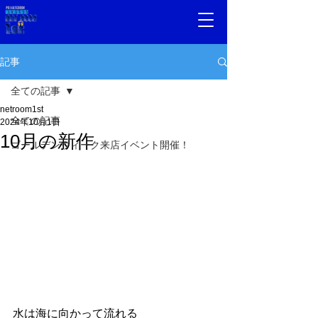
道玄坂ネットルーム1.ｓｔ
記事
全ての記事
netroom1st
全ての記事
2024年10月1日
10月の新作
ゴールデンウィーク来店イベント開催！
水は海に向かって流れる