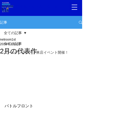
道玄坂ネットルーム1.ｓｔ
記事
全ての記事
netroom1st
全ての記事
2024年2月1日
2月の代表作
ゴールデンウィーク来店イベント開催！
バトルフロント