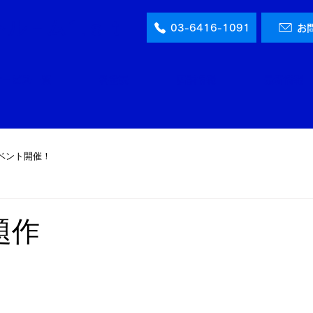
ルーム1.ｓｔ
03-6416-1091
お
サービス一覧
料金表
店舗情報
最新情報
ベント開催！
日
題作