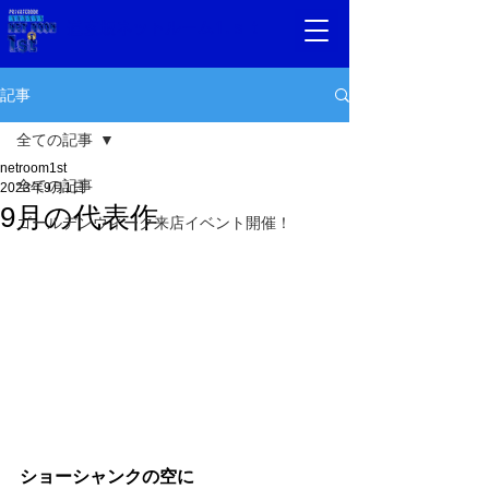
道玄坂ネットルーム1.ｓｔ
記事
全ての記事
netroom1st
全ての記事
2023年9月1日
9月の代表作
ゴールデンウィーク来店イベント開催！
ショーシャンクの空に